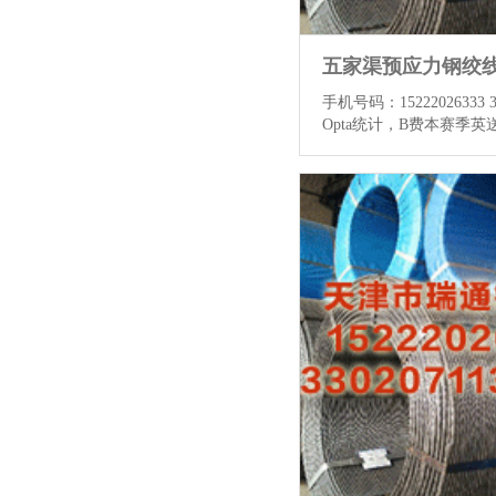
手机号码：15222026333
Opta统计，B费本赛季英
匡助曼联拿到18分，创
攻拿分记录。 15.24钢
史单赛季助攻拿分排行：
绞线厂 B费（25-26）——
德顿（94-95）——14助
（03-04）——12助，16
11）——10助，14分 相
塑料挤出机 钢绞线 玻璃
角专用胶 1.本网站以及
《新广告法》实施...
查看