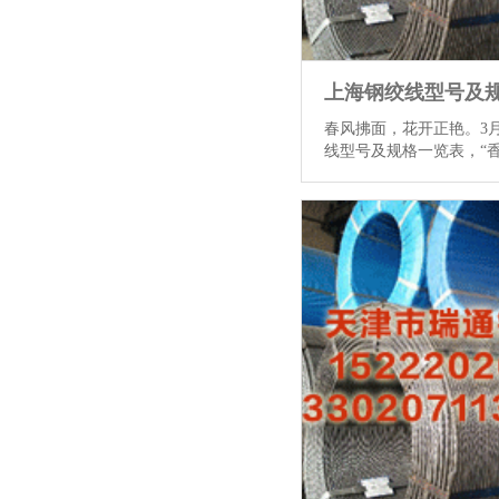
春风拂面，花开正艳。3月
线型号及规格一览表，“香
开”半汤郁金香鉴赏系列
盛放的郁金香为媒，邀约
赴场春日文旅盛宴。 时
景区内，万余株郁金香次
似火，黄的明媚细心，粉
主，紫的典雅清幽。成片
金黄的油菜花海交相衬映
香漫溢，目之所及王人是
别连日的阴暗，周末恰逢
昭节照、春风拂面，来自
客连绵连接，在乡野间感
味，盘桓在花海中令东谈主