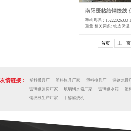
手机号码：15222026333
重量 相关词条: 铁皮保温
线 玻璃卷毡厂家 保温护角
站以及本平台支持关于《
首页
上一页
的“极限词“用语属“违词
站的各个栏目、产品主图
中规避“违禁词”。 2.本
出有“违禁词”“广告法”
极配合修改。 3.凡用户
示默认详情页的描述 ，
化“违禁词”“广告法”为
友情链接：
塑料模具厂
塑料模具厂家
塑料模具厂
轻钢龙骨
《新广告法》，以此来 
玻璃钢厕房厂家
玻璃钢水箱厂家
玻璃钢水箱
塑
赔偿...
查看更多
钢绞线生产厂家
甲醇燃烧机