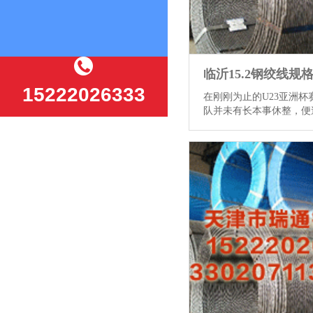
15222026333
在刚刚为止的U23亚洲杯
队并未有长本事休整，便
古屋亚运会的景色。3月25
线规格及参数，主场迎来
国U23国队。这场比赛不
锋临沂15.2钢绞线规格及
启新征途的遑急役。动作
尼奥，能否带戎行在这场
发扬临沂15.2钢绞线规
来的赛程奠定坚实基础，
护理的焦点。 15.24钢
以往与泰国U23的三次较
给后生军带来不少禁闭。此
更多