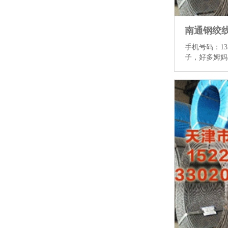
手机号码：133
子，好多姆妈
身体走样的我
时候南通钢绞
的产后收复告
来。它们告诉
老了就会漏尿
去。你吓得迅
咬咬牙报了动
这样多钱真的
得要去作念？
复对有要，但
慰。你的身体
命，等于经验了