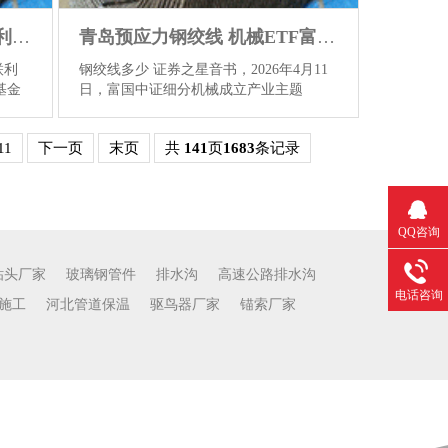
昌都预应力钢绞线厂家 国联利率债A基金司理变动：增聘子芃为基金司理
青岛预应力钢绞线 机械ETF富国基金司理变动：殷钦怡不再担任该基金基金司理
联利
钢绞线多少 证券之星音书，2026年4月11
基金
日，富国中证细分机械成立产业主题
，变
ETF(159886)发布公告，殷钦怡不再担任
子芃,
该基金基金司理，离任日历为2026年4月
11
下一页
末页
共
141
页
1683
条记录
，国
11日，变后富国中证细分机械成立产业主
题ETF(159886)的基金司理为刘海燕。终
国籍，
结2026年4月10日，富国中证细分机械成
硕士
立产业主题ETF净值为1.0715，较上日高
月至
潮3.37，连年高潮50.41。 为证券之星据公
QQ咨询
司金
开信息整理，由AI算法生成(网信算备
5年6
310104345710301240019号)，不组成投资
钻头厂家
玻璃钢管件
排水沟
高速公路排水沟
..
查
提议。 手机号码：133...
查看更多
电话咨询
施工
河北管道保温
驱鸟器厂家
锚索厂家