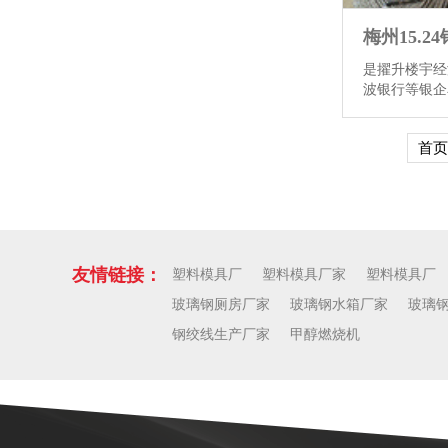
是擢升楼宇经
波银行等银企
期金融大厦完
85.86。延
首页
仓店)和自营
利店太仓店7-
备的物业工作
交易工作配套
太仓城市中枢
作念园区金钱
依托邃密化运
友情链接：
塑料模具厂
塑料模具厂家
塑料模具厂
种种质企业入
玻璃钢厕房厂家
玻璃钢水箱厂家
玻璃
进京东、航辰
貌，...
查看
钢绞线生产厂家
甲醇燃烧机