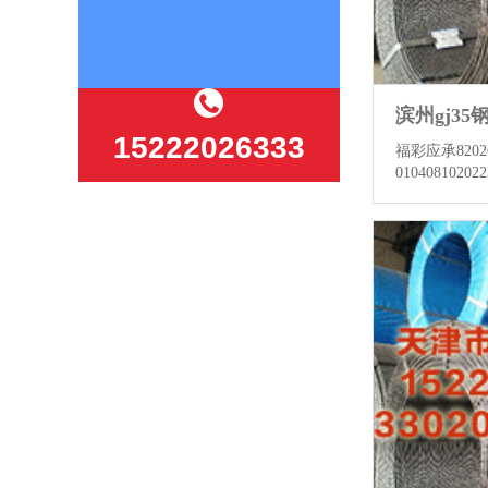
15222026333
福彩应承820
01040810202
其中号四区比为
线参数，遗漏
9，012路比为
青峰应承820
期号四区比开
冷，四区走热
个、22个、2
比例为50：4
走热，本期瞻
比5...
查看更