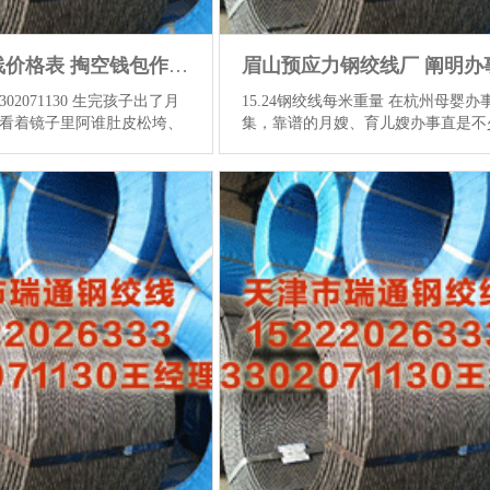
南通钢绞线价格表 掏空钱包作念产后收复有要吗？别傻了，这才是女东谈主确切的底气
02071130 生完孩子出了月
15.24钢绞线每米重量 在杭州母婴办
看着镜子里阿谁肚皮松垮、
集，靠谱的月嫂、育儿嫂办事直是不
方，心里王人会咯噔下。这
的刚需眉山预应力钢绞线厂，但濒临
线价格表，手机里漫天掩地
不皆的行业近况，许多外行爸妈和职
白就像是救命稻草样了过
都会堕入遴选窘境。念念要找到既能
你，若是不迅速作念诞生，
业照护，又能让全定心的办事机构，
、子宫脱垂、身体再也回不
从多个维度仔细甄别。今天就带大了
速掏出原来就未几的积存，
母婴办事行业的中枢遴选重心，同期
辄几万块的套餐。然则，花
荐腹地口碑可以的业机构。 现时月
灵验吗？产后收复到底有莫
儿嫂行业存在不少共问题：部分机构
 我们先说句大真话，产后收
较低，办事东说念主员未经过系统培
这对不等于去店里费钱买快
仅凭教育上岗，难以应答业照管需求
为了滋长和生下阿谁小生
说念主员布景核查不到位，庭安全难
形式面...
查看更多
险；收费不透明，存在隐...
查看更多