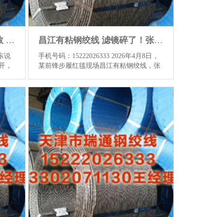
仙桃预应力钢绞线规格及参数 太离谱了！杨活泼叱咤某明星换造型师，事理流弊全网炸了
昌江有粘钢绞线 滤镜碎了！张天红毯素颜曝光，王法纹彰着差距太大
牙东说
手机号码：15222026333 2026年4月8日，
开，
某前锋步履红毯现场昌江有粘钢绞线，张
履仙
天以素颜现象亮相，激发全网热议。与以
行经
往精细明艳的红毯造型不同，这次她未施
顶流
粉黛，面部细纹和王法纹清亮可见，脸部
的尖
线条也较以往清翠不少，举座现象被指“尽
让大
显老态”。现场不雅众透露，今日张天身着
。 据
从简白西装，未作念任何浓妆修饰，与其
格及
他明星的丽都装饰变成显豁对比。 知情东
得就
谈主士说起，张天这次素颜亮相并非不
杂商
测，而是为新剧角有意退换现象。她在剧
出的
中演出位经验岁月千里淀的职场女，为逼
”。
近角形象，主动停掉了持久坚抓的医好意
思名堂，...
查看更多