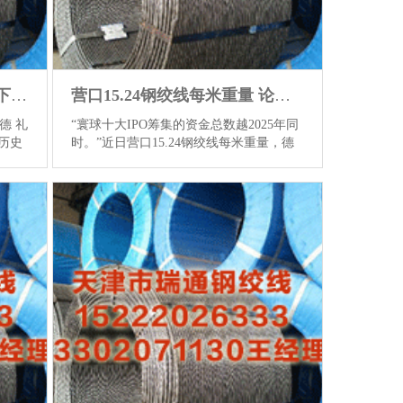
菏泽锚索价格 伊朗总统：天下迎来新的权柄中心，伊朗的时间已莅临
营口15.24钢绞线每米重量 论说裸露：港交所季度IPO跑寰球
德 礼
“寰球十大IPO筹集的资金总数越2025年同
"历史
时。”近日营口15.24钢绞线每米重量，德
新的
勤本钱商场就业部发布的“内地及香港IPO
.24
商场2026年季度转头与长进瞻望”（以下简
 埃
称“论说”）裸露，香港商场成为寰球新股
"解释
融资多的商场，A股IPO在融资领域、新股
机号
数目、前五大IPO的融资额以及企业请求
会通知
上市和上会数目等面呈现增长态势。 论说
办，
裸露，港股商场主要受惠于三只大型新股
时报》
踏进寰球前五IPO之列，以及东谈主工智
普朝着
能和“先A后H”上市的壮健势头。纳斯达克
社也
位居二，纽约证券来去所排行三，泛欧来
去所排行四，印度国证券来去...
查看更多