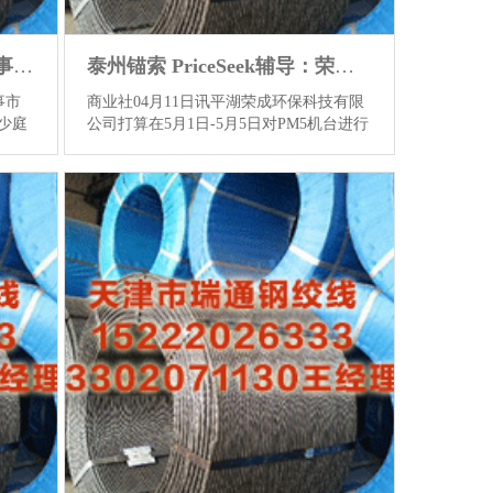
眉山预应力钢绞线厂 阐明办事可以的月嫂办事公司，选购时要堤防什么？
泰州锚索 PriceSeek辅导：荣成环保停机熟习影响纸浆需求
事市
商业社04月11日讯平湖荣成环保科技有限
少庭
公司打算在5月1日-5月5日对PM5机台进行
错落
停机熟习，停机时长5天，波及纸种B1、T
场长
纸、A纸；5月1日-5月3日对PM6机台进行
提供
停机熟习，停机时长3天，波及纸种T纸；
需要
5月4日-5月6日对PM7机台进行停机熟习，
解下
停机时长3天，波及纸种瓦纸。 手机号
为大
码：13302071130 PriceSeek评析泰州锚索
嫂、育
纸浆，多空评分：-1 平湖荣成环保科技有
门槛
限公司打算在5月对PM5、PM6和PM7机台
训，
进行停机熟习，波及B1纸、T纸、A纸和
；东
瓦纸等纸种分娩，总停机时长达5...
查看
以保
更多