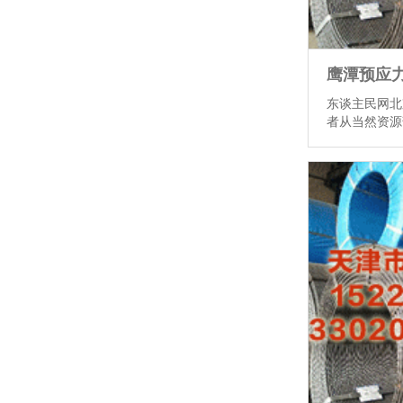
东谈主民网北
者从当然资源
4月9日，42
冰船复返上海
项任务。这次
的550名队
旧例物质地和
覆按后果。 
图 据了解鹰
龙”号和“雪龙
起程，“雪龙”
时160天、航
在正在南普里兹