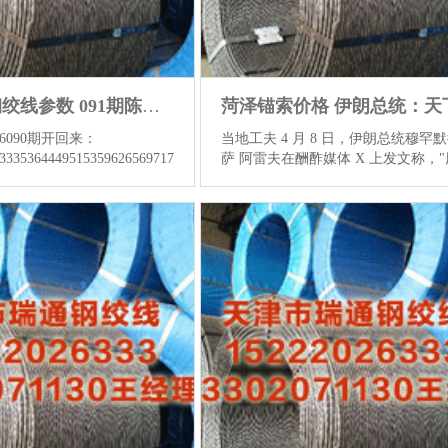
滨州gj35钢绞线参数 091期陈青峰应承8预测号：冷温热码比参考
26090期开回来：
当地工夫 4 月 8 日，伊朗总统穆罕默
23335364449515359626569717778，
萨 阿雷夫在酬酢媒体 X 上发文称，
5：4：5：6滨州gj35钢绞
开放新的页菏泽锚索价格，天下迎来
总值为66，大小比为11：
权柄中心，伊朗的时间仍是莅临。" 15
5：5：10，和值为847。 陈
钢绞线每米重量 伊朗功令部长穆赫辛
26091期号分析 四隔离析：上
杰伊也示意菏泽锚索价格，伊朗仍是
出5：4：5：6，其中二区走
我方是坚不能摧、不能投降的"。 手
，近5期四区号分别开出24
码：15222026333 伊朗国安全委员
5个和29个，不息10期四区总
处发声明称，伊朗仍是达成了悉数筹
4：48：58，二区走冷，四区
好意思国遭受失败。 伊朗《德黑兰
望各区小幅轰动，参考四区
在 X 上发文说菏泽锚索价格，特朗
多
伊朗的弹举白旗。伊朗塔斯尼姆通信
报说念称，撒旦和他...
查看更多