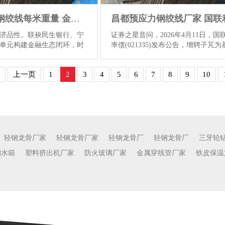
梅州15.24钢绞线每米重量 金钱集团三向发力开荒金钱处分新地方
济品性。联袂民生银行、宁
证券之星音问，2026年4月11日，国
单元构建金融生态闭环，时
率债(021335)发布公告，增聘子芃为
了去化6.67万，去化率达
司理，任职日历自2026年4月11日起
续扩大影响，引进Tims咖啡(太
后国联利率债(021335)的基金司理为
上一页
1
2
3
4
5
6
7
8
9
10
“啡你朵”，结群众闻明连锁便
石霄蒙,叶天垚。戒指2026年4月10日
ELEVEn厚爱签约入驻，完
联利率债净值为1.0272，较上日高涨
中心将同步启用，跳跃完善
0.03，频年着落0.06。 子芃先生：
，积将时期金融大厦形成为
毕业于南开大学财政学业，照顾生、
区标杆交易办公楼宇。二是
学位，具有基金从业阅历。2015年7
运营。数智集成港产业社区
2020年9月曾任渤海银行股份有限公
营与质工作保险，告成诱骗
融阛阓部投资司理;2020年10月至202
轻钢龙骨厂家
轻钢龙骨厂家
轻钢龙骨厂
轻钢龙骨厂
三牙轮
驻。自2025年以来已告成引
月历任江苏张港农村营业银行股份有.
钢水箱
塑料挤出机厂家
防火玻璃厂家
金属穿线管厂家
铁皮保温
、希形科技等30多个质面
看更多
更多