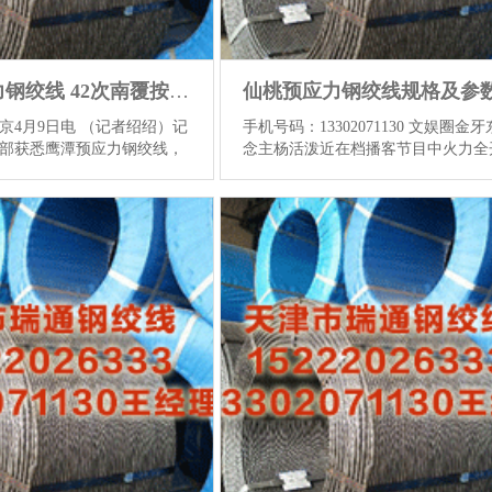
鹰潭预应力钢绞线 42次南覆按队“雪龙”号成功
京4月9日电 （记者绍绍）记
手机号码：13302071130 文娱圈金
部获悉鹰潭预应力钢绞线，
念主杨活泼近在档播客节目中火力全
次南覆按队“雪龙”号地科考破
绝不宽恕地吐槽了某位明星的“脑”步
，覆按队按磋磨到手完成各
桃预应力钢绞线规格及参数，这段施
覆按由来自国表里125单元
曝光坐窝激发全网热议。算作带过数
员构成，覆按东谈主员界限、
艺东说念主的资牙东说念主，杨活泼
任务量等再编削，赢得丰硕
锐点评让不少网友直呼过瘾，同期也
“雪龙”号成功。当然资源部供
运行顺心艺东说念主的行状教养问题
潭预应力钢绞线，覆按队“雪
现场不雅众领路仙桃预应力钢绞线规
2”号于2025年11月1日从上海
参数，杨活泼在节目中提到了让她气
号于2026年4月9日复返，历
地发火的履历：曾有艺东说念主在庞
程3.4万余海里，“雪龙2”号现
务行径前倏得建议要换造型师，而给
湾...
查看更多
事理果真是“嗅觉今天的衣着颜不祯祥
这个流弊的事...
查看更多