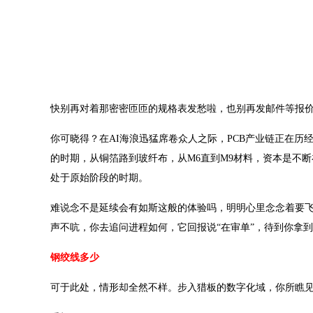
快别再对着那密密匝匝的规格表发愁啦，也别再发邮件等报价比
你可晓得？在AI海浪迅猛席卷众人之际，PCB产业链正在
的时期，从铜箔路到玻纤布，从M6直到M9材料，资本是不
处于原始阶段的时期。
难说念不是延续会有如斯这般的体验吗，明明心里念念着要
声不吭，你去追问进程如何，它回报说“在审单”，待到你拿
钢绞线多少
可于此处，情形却全然不样。步入猎板的数字化域，你所瞧见