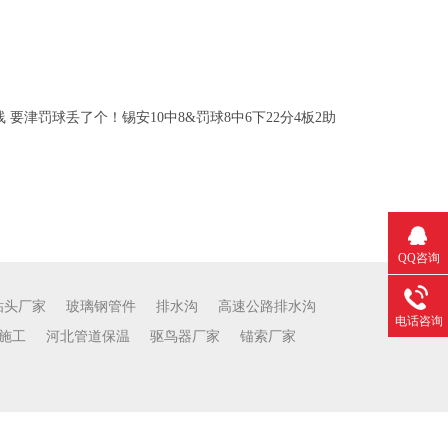
要津罚球丢了个！锡安10中8&罚球8中6下22分4板2助
QQ咨询
钻头厂家
玻璃钢管件
排水沟
高速公路排水沟
电话咨询
施工
河北管道保温
驱鸟器厂家
锚索厂家