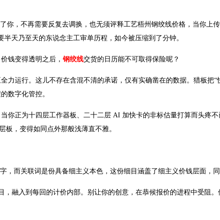
了你，不再需要反复去调换，也无须评释工艺梧州钢绞线价格，当你上传Ge
需要半天乃至天的东说念主工审单历程，如今被压缩到了分钟。
？价钱变得透明之后，
钢绞线
交货的日历能不可取得保险呢？
全力运行。这儿不存在含混不清的承诺，仅有实确凿在的数据。猎板把“
程的数字化管控。
当你正为十四层工作器板、二十二层 AI 加快卡的非标估量打算而头疼
的多层板，变得如同点外那般浅薄直不雅。
数字，而关联词是份具备细主义本色，这份细目涵盖了细主义价钱层面，
把这份细目，融入到每回的计价内部。别让你的创意，在恭候报价的进程中受