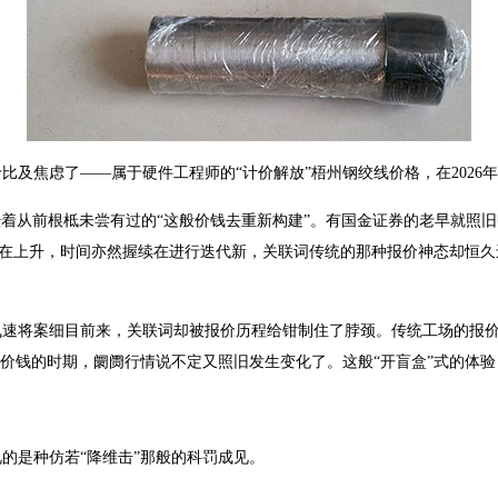
及焦虑了——属于硬件工程师的“计价解放”梧州钢绞线价格，在2026
历经着从前根柢未尝有过的“这般价钱去重新构建”。有国金证券的老早就照
断在上升，时间亦然握续在进行迭代新，关联词传统的那种报价神态却恒久
飞速将案细目前来，关联词却被报价历程给钳制住了脖颈。传统工场的报
到价钱的时期，阛阓行情说不定又照旧发生变化了。这般“开盲盒”式的体
的是种仿若“降维击”那般的科罚成见。