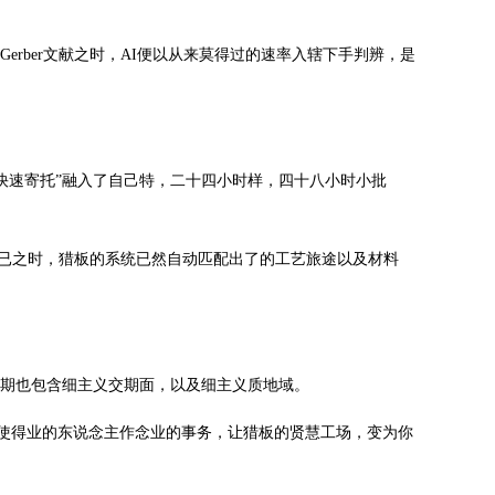
rber文献之时，AI便以从来莫得过的速率入辖下手判辨，是
快速寄托”融入了自己特，二十四小时样，四十八小时小批
不已之时，猎板的系统已然自动匹配出了的工艺旅途以及材料
同期也包含细主义交期面，以及细主义质地域。
阻。使得业的东说念主作念业的事务，让猎板的贤慧工场，变为你