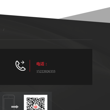
/
电话：
15222026333