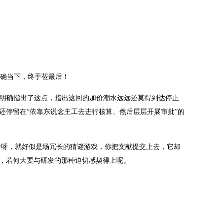
年确当下，终于莅最后！
旧明确指出了这点，指出这回的加价潮水远远还莫得到达停止
还停留在“依靠东说念主工去进行核算、然后层层开展审批”的
价呀，就好似是场冗长的猜谜游戏，你把文献提交上去，它却
验，若何大要与研发的那种迫切感契得上呢。