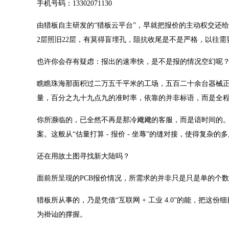
手机号码：13302071130
由猎板自主研发的“猎板云平台”，早就把报价的主动权交还给
2层照旧22层，有莫得盲埋孔，阻抗收尾是不是严格，以往
也许你会存有疑虑：报出的速率快，是不是报的情况空幻呢
瞧瞧珠海那面积过二万五千平米的工场，五百二十余台器械正
量，百分之九十九点九的准时率，依靠的并非标语，而是全
你所濒临的，已全然不再是那冷飕飕的客服，而是谙时间的。
案。这般从“估量打算 - 报价 - 坐蓐”的缝对接，使得复杂
还在用故土图寻找新大陆吗？
面前所呈现的PCB报价情况，所需求的并非只是只是单的个
猎板所从事的，乃是凭借“互联网 + 工业 4.0”的能，
为褂讪的撑握。