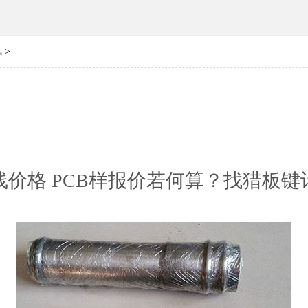
讯
>
线价格 PCB样报价若何算？找猎板键